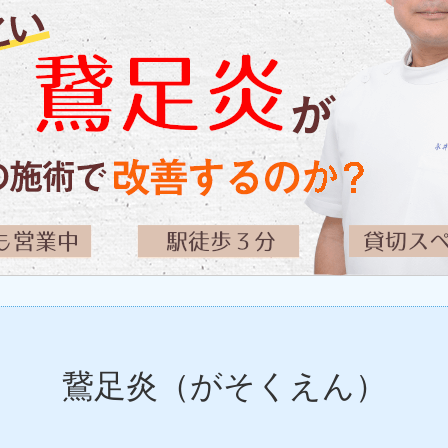
鵞足炎（がそくえん）