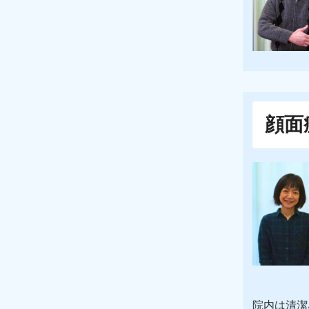
顔面
院内は清潔