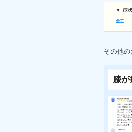
症
全て
その他
の
膝が