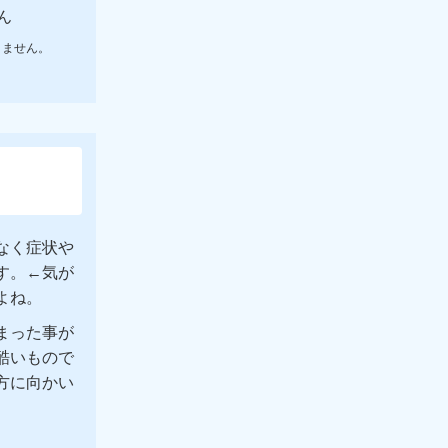
ん
りません。
なく症状や
す。←気が
よね。
まった事が
酷いもので
方に向かい