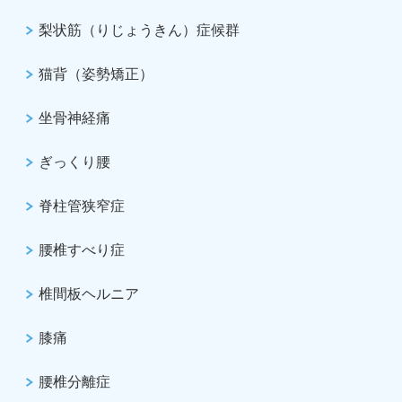
梨状筋（りじょうきん）症候群
猫背（姿勢矯正）
坐骨神経痛
ぎっくり腰
脊柱管狭窄症
腰椎すべり症
椎間板ヘルニア
膝痛
腰椎分離症