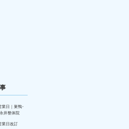
事
営業日｜巣鴨･
永井整体院
営業日改訂