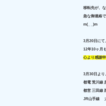
移転先が、な
急な御連絡で
m(_ _)m
3月20日に
12年10ヶ
心より感謝申
3月30日よ
都電 荒川線
都営 三田線
JR山手線