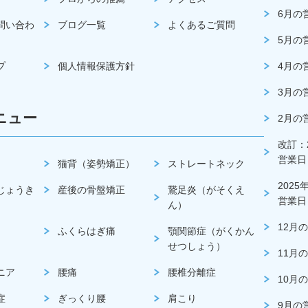
6月の
問い合わ
ブログ一覧
よくあるご質問
5月の
プ
個人情報保護方針
4月の
3月の
ニュー
2月の
改訂：2
営業日
猫背（姿勢矯正）
ストレートネック
2025
じょうき
産後の骨盤矯正
鵞足炎（がそくえ
営業日
ん）
12月
ふくらはぎ痛
顎関節症（がくかん
せつしょう）
11月
ニア
腰痛
腰椎分離症
10月
症
ぎっくり腰
肩こり
9月の