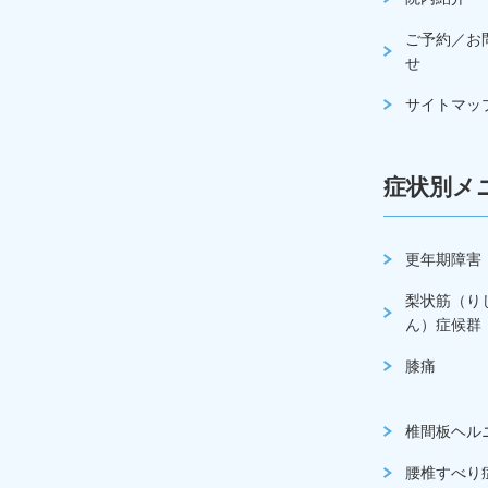
ご予約／お
せ
サイトマッ
症状別メ
更年期障害
梨状筋（り
ん）症候群
膝痛
椎間板ヘル
腰椎すべり