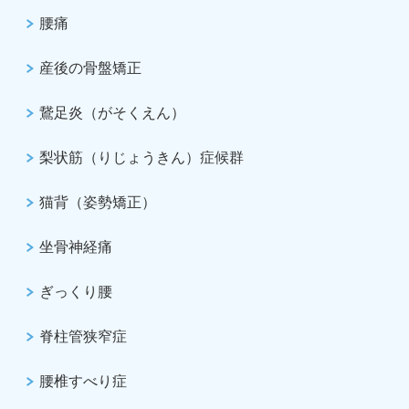
腰痛
産後の骨盤矯正
鵞足炎（がそくえん）
梨状筋（りじょうきん）症候群
猫背（姿勢矯正）
坐骨神経痛
ぎっくり腰
脊柱管狭窄症
腰椎すべり症