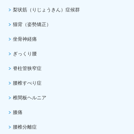
梨状筋（りじょうきん）症候群
猫背（姿勢矯正）
坐骨神経痛
ぎっくり腰
脊柱管狭窄症
腰椎すべり症
椎間板ヘルニア
膝痛
腰椎分離症