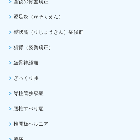
産後の骨盤矯正
鵞足炎（がそくえん）
梨状筋（りじょうきん）症候群
猫背（姿勢矯正）
坐骨神経痛
ぎっくり腰
脊柱管狭窄症
腰椎すべり症
椎間板ヘルニア
膝痛