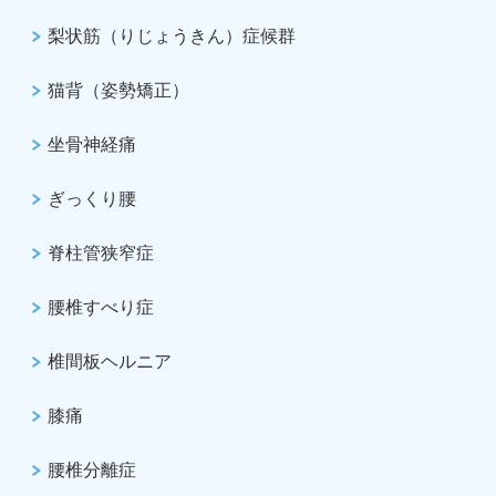
梨状筋（りじょうきん）症候群
猫背（姿勢矯正）
坐骨神経痛
ぎっくり腰
脊柱管狭窄症
腰椎すべり症
椎間板ヘルニア
膝痛
腰椎分離症