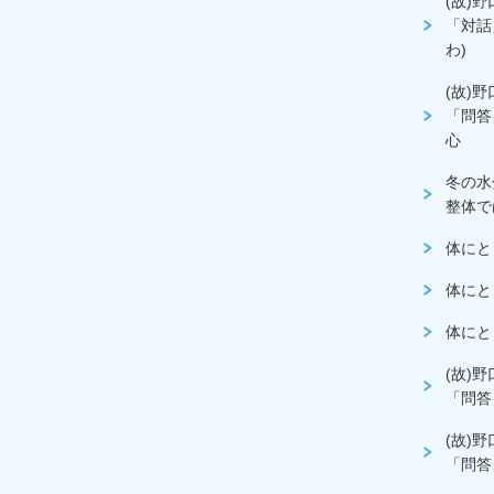
(故)
「対話
わ)
(故)
「問答
心
冬の水
整体で
体にと
体にと
体にと
(故)
「問答
(故)
「問答