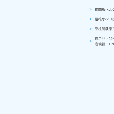
椎間板ヘル
腰椎すべり
脊柱管狭窄
首こり・頚
症候群（CN