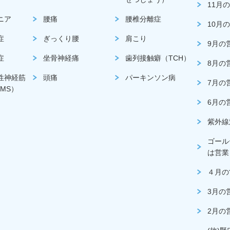
11月
ニア
腰痛
腰椎分離症
10月
症
ぎっくり腰
肩こり
9月の
症
坐骨神経痛
歯列接触癖（TCH）
8月の
性神経筋
頭痛
パーキンソン病
7月の
MS）
6月の
紫外線
ゴール
は営業
４月の
3月の
2月の