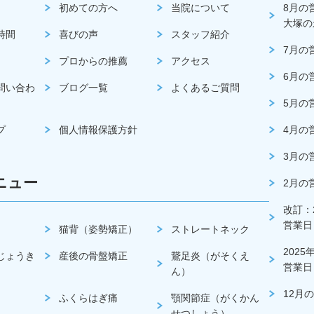
初めての方へ
当院について
8月の
大塚の
時間
喜びの声
スタッフ紹介
7月の
プロからの推薦
アクセス
6月の
問い合わ
ブログ一覧
よくあるご質問
5月の
プ
個人情報保護方針
4月の
3月の
ニュー
2月の
改訂：2
営業日
猫背（姿勢矯正）
ストレートネック
2025
じょうき
産後の骨盤矯正
鵞足炎（がそくえ
営業日
ん）
12月
ふくらはぎ痛
顎関節症（がくかん
せつしょう）