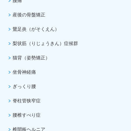
腰痛
産後の骨盤矯正
鵞足炎（がそくえん）
梨状筋（りじょうきん）症候群
猫背（姿勢矯正）
坐骨神経痛
ぎっくり腰
脊柱管狭窄症
腰椎すべり症
椎間板ヘルニア