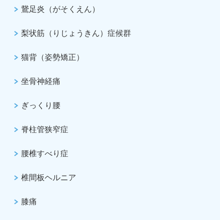
鵞足炎（がそくえん）
梨状筋（りじょうきん）症候群
猫背（姿勢矯正）
坐骨神経痛
ぎっくり腰
脊柱管狭窄症
腰椎すべり症
椎間板ヘルニア
膝痛