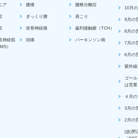
ニア
腰痛
腰椎分離症
10月
症
ぎっくり腰
肩こり
9月の
症
坐骨神経痛
歯列接触癖（TCH）
8月の
性神経筋
頭痛
パーキンソン病
7月の
MS）
6月の
紫外線
ゴール
は営業
４月の
3月の
2月の
(故)