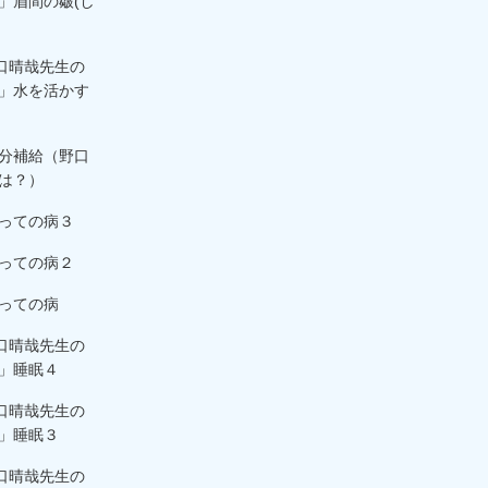
」眉間の皺(し
野口晴哉先生の
」水を活かす
分補給（野口
は？）
っての病３
っての病２
っての病
野口晴哉先生の
」睡眠４
野口晴哉先生の
」睡眠３
野口晴哉先生の