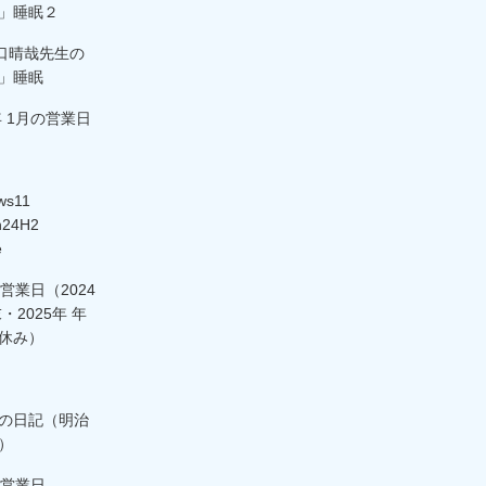
」睡眠２
野口晴哉先生の
」睡眠
年 1月の営業日
ows11
on24H2
e
営業日（2024
・2025年 年
休み）
の日記（明治
）
の営業日