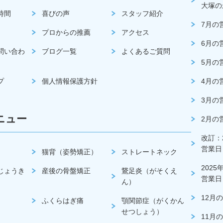
大塚の
時間
喜びの声
スタッフ紹介
7月の
プロからの推薦
アクセス
6月の
問い合わ
ブログ一覧
よくあるご質問
5月の
プ
個人情報保護方針
4月の
3月の
ニュー
2月の
改訂：2
営業日
猫背（姿勢矯正）
ストレートネック
2025
じょうき
産後の骨盤矯正
鵞足炎（がそくえ
営業日
ん）
12月
ふくらはぎ痛
顎関節症（がくかん
せつしょう）
11月