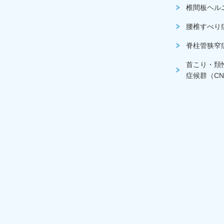
椎間板ヘル
腰椎すべり
脊柱管狭窄
首こり・頚
症候群（CN