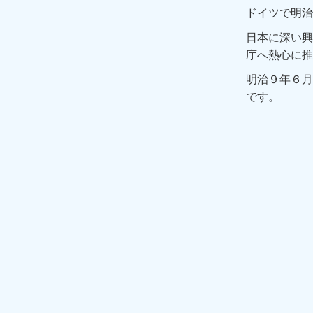
ドイツで明治
日本に深い興
庁へ熱心に推
明治９年６月
です。