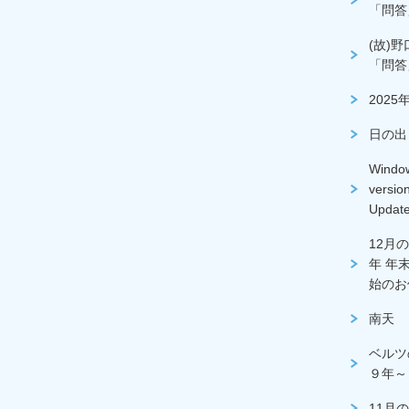
「問答
(故)
「問答
2025
日の出
Wind
versi
Updat
12月の
年 年末
始のお
南天
ベルツ
９年～
11月