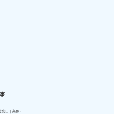
事
営業日｜巣鴨･