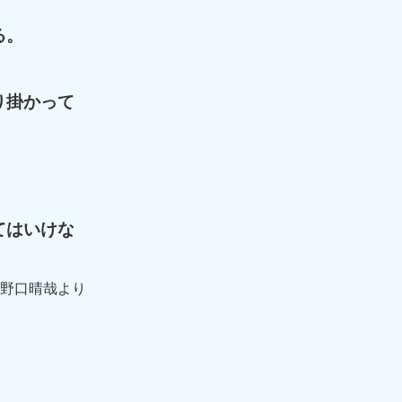
る。
り掛かって
てはいけな
 野口晴哉より