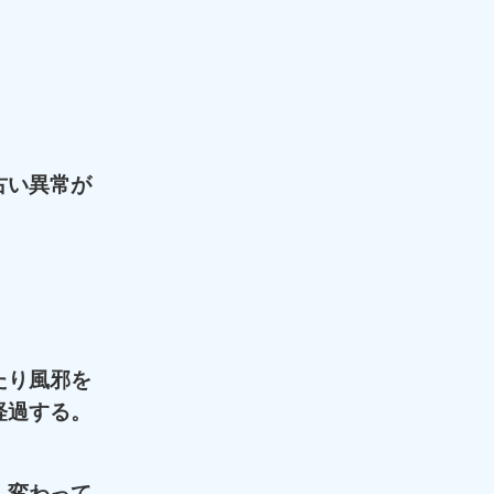
古い異常が
。
たり風邪を
経過する。
ん変わって