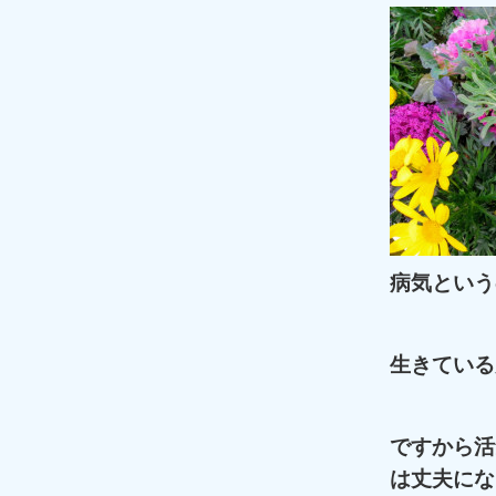
病気という
生きている
ですから活
は丈夫にな