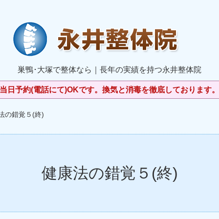
巣鴨･大塚で整体なら｜長年の実績を持つ永井整体院
当日予約(電話にて)OKです。換気と消毒を徹底しております
法の錯覚５(終)
健康法の錯覚５(終)