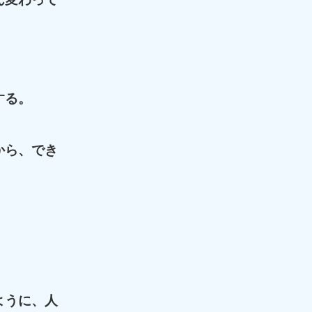
する。
から、でき
ように、人